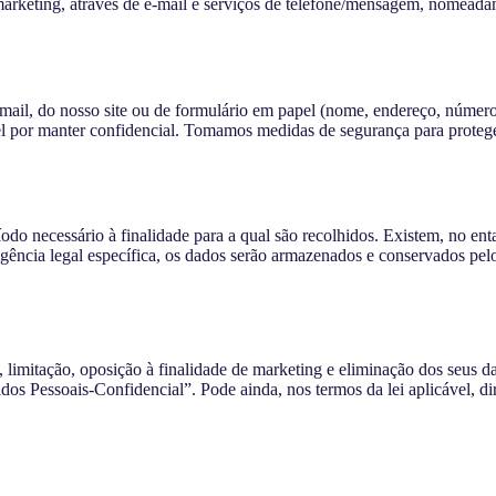
marketing, através de e-mail e serviços de telefone/mensagem, nomeada
email, do nosso site ou de formulário em papel (nome, endereço, número 
l por manter confidencial. Tomamos medidas de segurança para proteger
do necessário à finalidade para a qual são recolhidos. Existem, no ent
ncia legal específica, os dados serão armazenados e conservados pelo 
, limitação, oposição à finalidade de marketing e eliminação dos seus da
dos Pessoais-Confidencial”. Pode ainda, nos termos da lei aplicável, d